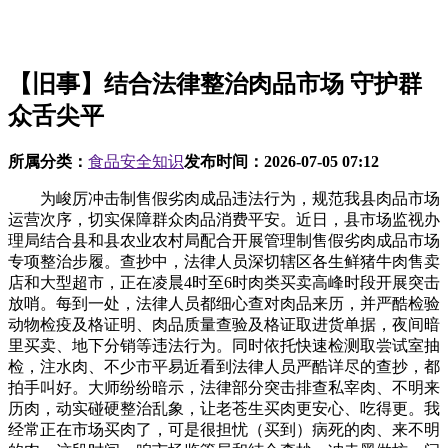
【旧事】结合法律整治肉品市场 守护群
众舌尖平
所属分类：
食品安全知识
发布时间：
2026-07-05 07:12
为峻厉冲击制售假劣肉成品违法行为，规范我县肉品市场
运营次序，切实保障群众肉品消费平安。近日，县市场监视办
理局结合县和县农业农村局配合开展管理制售假劣肉成品市场
专项整治步履。查抄中，法律人员深切辖区各生鲜猪牛肉售卖
店和大型超市，正在凌晨4时至6时肉类买卖高峰时段开展突击
放哨。每到一处，法律人员都细心查对肉品来历，并严酷检验
动物检疫及格证明、肉品质量查验及格证取进货单据，夜间暗
里买卖、地下分销等违法行为。同时依托快速检测取尝试室抽
检，注水肉、不少市平易近看到法律人员严酷详尽的查抄，都
拍手叫好。大师纷纷暗示，法律部分突击排查私宰肉、不明来
历肉，动实碰硬整治乱象，让老苍生买肉更安心、吃得更。我
经常正在市场买肉了，可是很担忧（买到）病死的肉、来不明