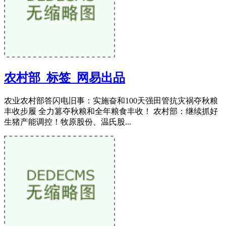
农村部_标签_网易出品
农业农村部答闪电旧事：实施奋和100天强田管抗灾祸夺秋粮
丰收步履 全力篡夺秋粮和全年粮食丰收！ 农村部：继续抓好
生猪产能调控！牧原股份、温氏股...