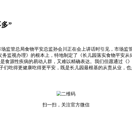
多”
场监管总局食物平安总监孙会川正在会上讲话时引见，市场监
义务监视办理》的根本上，特地制定了《长儿园落实食物平安从体
儿童是食源性疾病的易动人群，又难以精确表达。我们但愿通过《
让孩子们吃得更健康吃得更平安，既是长儿园最根基的从责从业，也是
扫一扫，关注官方微信