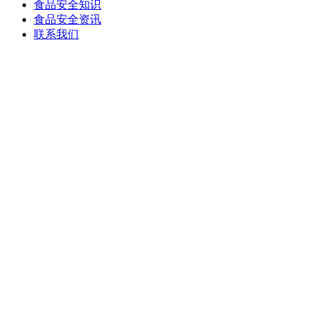
食品安全知识
食品安全资讯
联系我们