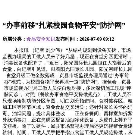
“办事前移”扎紧校园食物平安“防护网”
所属分类：
食品安全知识
发布时间：
2026-07-09 09:12
本报讯 （记者 刘少伟） “从结构规划到设备安拆，市场
监视办理局的工做人员来了好几趟，现正在食堂分区更清晰，
消毒设备也配齐了，”近日，阳光国际长儿园担任人指着后的
食堂，向记者引见道。跟着阳光国际长儿园、阳光河畔长儿园
食堂升级工做全数落成，岚县市场监视办理局通过“办事前
移”模式，为校园食物平安再添一道“防护网”。据领会，岚县
市场监视办理局工做人员便自动对接，多次深切施工现场“评
脉问诊”。对照《餐饮办事食物平安操做规范》，工做人员不
只现场绘制功能分区草图，明白划分预进间、食材储存区、粗
加工区等环节区域，避免食材交叉污染；还针对家长关怀的消
毒、油烟问题，提出具体整改——正在备餐间、留样室加拆紫
外线消毒灯，正在烹调区配备油烟净化设备，从硬件上补齐平
安短板。除了改硬件，岚县市场监视办理局还更沉视帮食堂建
轨制。期间，工做人员手把手指点食堂工做人员规范操做，从