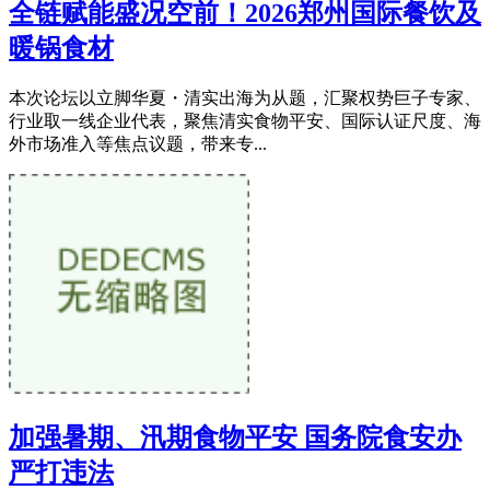
全链赋能盛况空前！2026郑州国际餐饮及
暖锅食材
本次论坛以立脚华夏・清实出海为从题，汇聚权势巨子专家、
行业取一线企业代表，聚焦清实食物平安、国际认证尺度、海
外市场准入等焦点议题，带来专...
加强暑期、汛期食物平安 国务院食安办
严打违法