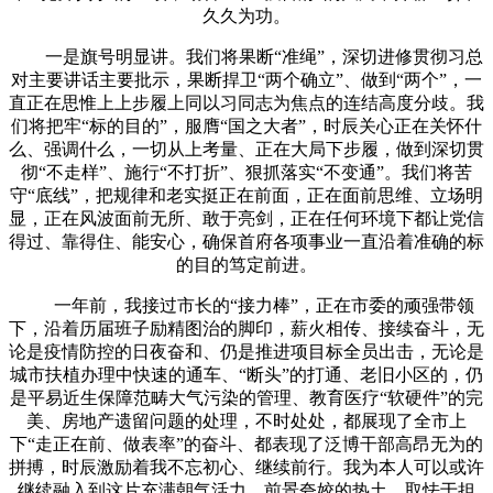
久久为功。
一是旗号明显讲。我们将果断“准绳”，深切进修贯彻习总
对主要讲话主要批示，果断捍卫“两个确立”、做到“两个”，一
直正在思惟上上步履上同以习同志为焦点的连结高度分歧。我
们将把牢“标的目的”，服膺“国之大者”，时辰关心正在关怀什
么、强调什么，一切从上考量、正在大局下步履，做到深切贯
彻“不走样”、施行“不打折”、狠抓落实“不变通”。我们将苦
守“底线”，把规律和老实挺正在前面，正在面前思维、立场明
显，正在风波面前无所、敢于亮剑，正在任何环境下都让党信
得过、靠得住、能安心，确保首府各项事业一直沿着准确的标
的目的笃定前进。
一年前，我接过市长的“接力棒”，正在市委的顽强带领
下，沿着历届班子励精图治的脚印，薪火相传、接续奋斗，无
论是疫情防控的日夜奋和、仍是推进项目标全员出击，无论是
城市扶植办理中快速的通车、“断头”的打通、老旧小区的，仍
是平易近生保障范畴大气污染的管理、教育医疗“软硬件”的完
美、房地产遗留问题的处理，不时处处，都展现了全市上
下“走正在前、做表率”的奋斗、都表现了泛博干部高昂无为的
拼搏，时辰激励着我不忘初心、继续前行。我为本人可以或许
继续融入到这片充满朝气活力、前景夸姣的热土，取怯于担