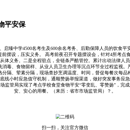
物平安保
臻中学4500名考生及600余名考务、后勤保障人员的饮食
提前摆设，压实义务。 高考前夜召开专题摆设会，针对4所考点食
从体义务。二是全程驻点，全链条严酷管控。累计出动法律人员
洗消毒、食物留样、从业人员卫生办理等沉点环节全过程监视。
熟分隔、荤素分隔，现场查抄烹调温度、时间，督促每餐次每品种
底线小时应急值守机制，通顺赞扬举报渠道，做好突发事务应急
场监管局实现了考点学校食堂食物平安“零变乱、零赞扬”，完成了
安、安心的用餐。（来历：省市市场监管局）？。
扫一扫，关注官方微信