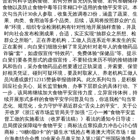
普若何科学选购食物、若何分辨冒充伪劣食物、若何准确储存
食物以及防止食物中毒等日常糊口中适用的食物平安常识。本
次勾当共计30余人参取，收集无效调卷23份，涵盖了蔬菜、生
果、肉类、食用油等多个品类。后续，该局将按照群众的“点
单”环境，组织专业检测机构有针对性地开展抽样查验，并及
时向社会发布检测成果，合适，实正实现“抽群众之所想、检
群众之所盼”。正在养老机构，工做人员连系近年来发生的实
正在案例，向白叟们细致分解了常见的针对老年人的食物药品
诈骗“套”，如虚假宣传“特效药”、免费体验“保健品”等。提示
白叟们要各类形式的虚假宣传，不要轻信来历不明的推销德律
风和告白，采办食物药品必然要通过正轨渠道，并索要、保管
好相关凭证。碰到可疑环境，要及时取家人、养老机构工做人
员沟通或拨打12315赞扬举报德律风。此次系列勾当，是积极
回应社会关心、延长监管触角、办事下层群众的具体行动。下
一步，该局将继续加大食物平安宣传力度，立异宣传体例，持
续开展形式多样的食物平安学问普及勾当，你送我检”勾当常
态化、规范化，全力守护平易近群众“舌尖上的平安”。关于公
开收罗《浙江省市场监管局关于加强 “三小一摊”食物平安监
督工做的实施看法 （收罗看法稿）》看法的通知今日导读：
总局摆设保障端午食物平安；商标法点窜拟鼎力冲击心计心情
商标；“0糖0脂0卡”的“摄生水”线抢占粤港澳大湾区市场！烟
台海参结合会携 10余家会员单元加入第12届广州国际渔博会