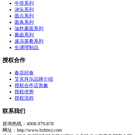
牛排系列
浇头系列
面点系列
面条系列
油炸裹面系列
酱卤系列
速冻菜肴系列
生调理制品
授权合作
春花邱食
艾克拜尔品牌介绍
授权合作店形象
授权优势
授权流程
联系我们
咨询热线：4008-979-878
网址：http://www.bzhtwj.com